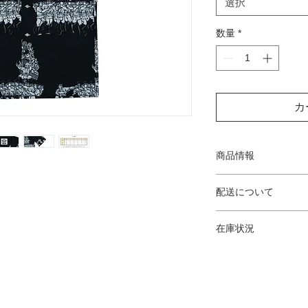
選択
数量
*
カ
商品情報
※商品毎に柄の配置
配送について
＜生地＞
メニュー「GUIDE
素材：トロピカル（
在庫状況
ご確認ください。
混率：ポリエステル1
特徴：シワになりに
常時在庫ございます
ご購入枚数の合計が3
い・清涼感があり暑
万一欠品の場合は、
別)を別途頂戴致しま
＜お手入れ方法＞
北海道・沖縄・その